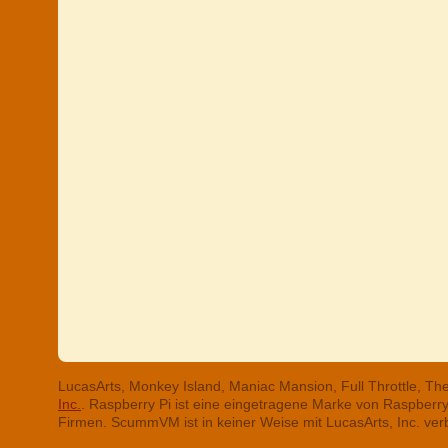
LucasArts, Monkey Island, Maniac Mansion, Full Throttle, T
Inc.
. Raspberry Pi ist eine eingetragene Marke von Raspber
Firmen. ScummVM ist in keiner Weise mit LucasArts, Inc. ve