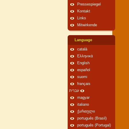
Pressespiegel
Kontakt
Links
Mitwirkende
Language
català
Ελληνικά
English
español
suomi
français
עברית
magyar
italiano
ქართული
português (Brasil)
português (Portugal)