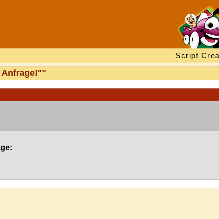
Script Crea
 Anfrage!""
age: