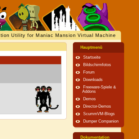
tion Utility for Maniac Mansion Virtual Machine
Hauptmenü
Startseite
Bildschirmfotos
Forum
Downloads
Freeware-Spiele &
Addons
Demos
Director-Demos
ScummVM-Blogs
Dumper Companion
Dokumentation