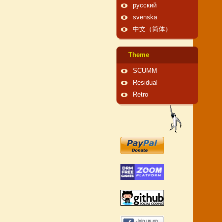
русский
svenska
中文（简体）
Theme
SCUMM
Residual
Retro