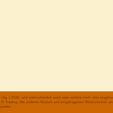
he Dig, LOOM, und wahrscheinlich noch viele weitere mehr sind einge
ry Pi Trading. Alle anderen Marken und eingetragenen Warenzeichen s
rbunden.