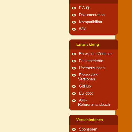
F.A.Q.
Dokumentation
Kompatibilität
Wiki
Entwicklung
Entwickler-Zentrale
Fehlerberichte
Übersetzungen
Entwickler-
Versionen
GitHub
Buildbot
API-
Referenzhandbuch
Verschiedenes
Sponsoren