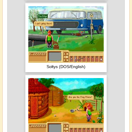
Sołtys (DOS/English)