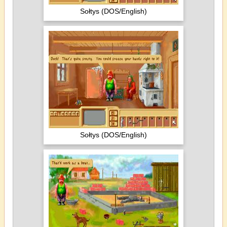
Sołtys (DOS/English)
Sołtys (DOS/English)