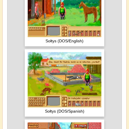
Sołtys (DOS/English)
Sołtys (DOS/Spanish)