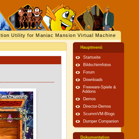
tion Utility for Maniac Mansion Virtual Machine
Hauptmenü
Startseite
Bildschirmfotos
Forum
Downloads
Freeware-Spiele &
Addons
Demos
Director-Demos
ScummVM-Blogs
Dumper Companion
Dokumentation