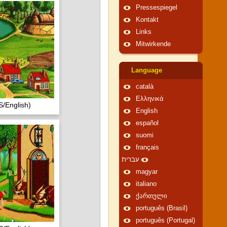
Pressespiegel
Kontakt
Links
Mitwirkende
Language
català
Ελληνικά
/English)
English
español
suomi
français
עברית
magyar
italiano
ქართული
português (Brasil)
português (Portugal)