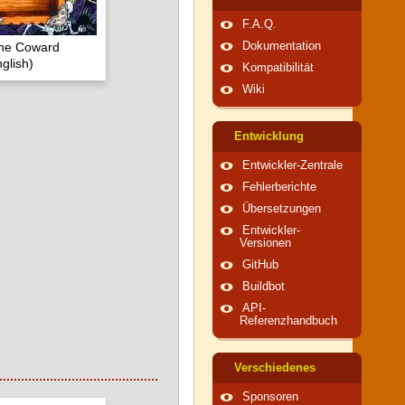
F.A.Q.
the Coward
Dokumentation
glish)
Kompatibilität
Wiki
Entwicklung
Entwickler-Zentrale
Fehlerberichte
Übersetzungen
Entwickler-
Versionen
GitHub
Buildbot
API-
Referenzhandbuch
Verschiedenes
Sponsoren