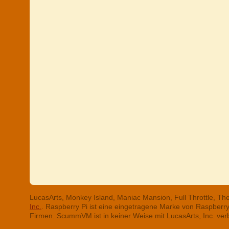
LucasArts, Monkey Island, Maniac Mansion, Full Throttle, T
Inc.
. Raspberry Pi ist eine eingetragene Marke von Raspber
Firmen. ScummVM ist in keiner Weise mit LucasArts, Inc. ve