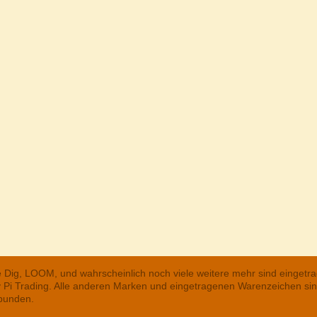
he Dig, LOOM, und wahrscheinlich noch viele weitere mehr sind einge
ry Pi Trading. Alle anderen Marken und eingetragenen Warenzeichen s
rbunden.