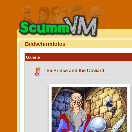
Bildschirmfotos
Galerie
The Prince and the Coward