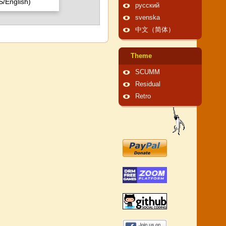
/English)
русский
svenska
中文（简体）
Theme
SCUMM
Residual
Retro