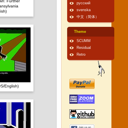
n: Further
русский
ansylvania
svenska
ish)
中文（简体）
Theme
SCUMM
Residual
Retro
S/English)