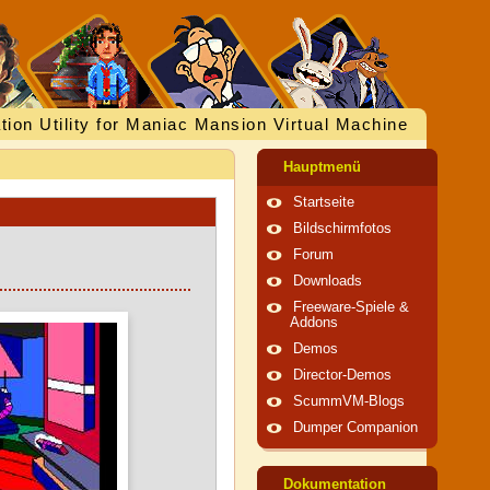
tion Utility for Maniac Mansion Virtual Machine
Hauptmenü
Startseite
Bildschirmfotos
Forum
Downloads
Freeware-Spiele &
Addons
Demos
Director-Demos
ScummVM-Blogs
Dumper Companion
Dokumentation