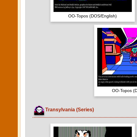
OO-Topos (DOS/English)
OO-Topos (D
Transylvania (Series)