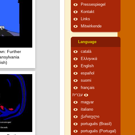
Pressespiegel
Kontakt
Links
Mitwirkende
Language
n: Further
català
ansylvania
Ελληνικά
ish)
English
español
suomi
français
עברית
magyar
italiano
ქართული
português (Brasil)
português (Portugal)