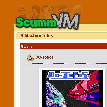
Bildschirmfotos
Galerie
OO-Topos