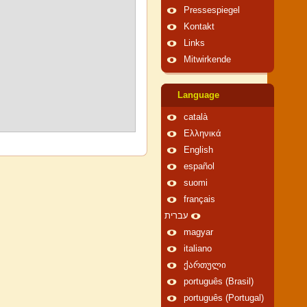
Pressespiegel
Kontakt
Links
Mitwirkende
Language
català
Ελληνικά
English
español
suomi
français
עברית
magyar
italiano
ქართული
português (Brasil)
português (Portugal)