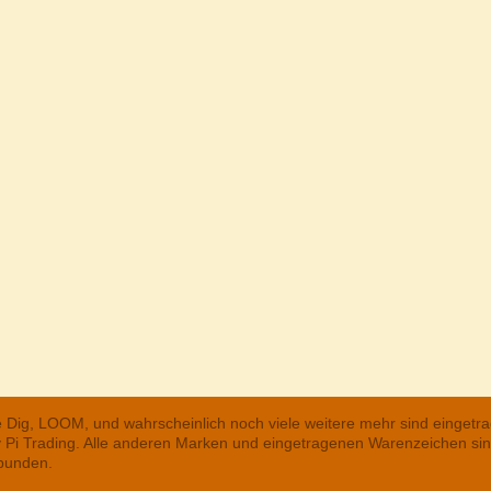
he Dig, LOOM, und wahrscheinlich noch viele weitere mehr sind einge
ry Pi Trading. Alle anderen Marken und eingetragenen Warenzeichen s
rbunden.