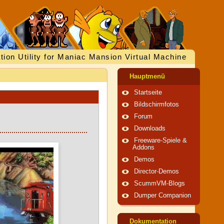
tion Utility for Maniac Mansion Virtual Machine
Hauptmenü
Startseite
Bildschirmfotos
Forum
Downloads
Freeware-Spiele &
Addons
Demos
Director-Demos
ScummVM-Blogs
Dumper Companion
Dokumentation