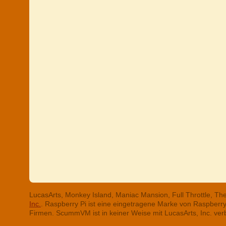
LucasArts, Monkey Island, Maniac Mansion, Full Throttle, T
Inc.
. Raspberry Pi ist eine eingetragene Marke von Raspber
Firmen. ScummVM ist in keiner Weise mit LucasArts, Inc. ve