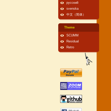
русский
svenska
中文（简体）
Theme
SCUMM
Residual
Retro