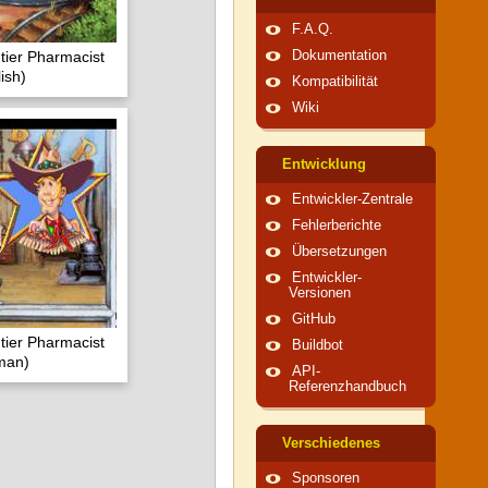
F.A.Q.
tier Pharmacist
Dokumentation
ish)
Kompatibilität
Wiki
Entwicklung
Entwickler-Zentrale
Fehlerberichte
Übersetzungen
Entwickler-
Versionen
GitHub
tier Pharmacist
Buildbot
man)
API-
Referenzhandbuch
Verschiedenes
Sponsoren