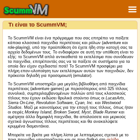
Τι είναι το ScummVM;
Το ScummVM είναι ένα πρόγραμμα που σας επιτρέπει να παίξετε
κάποια κλασσικά παιχνίδια περιπέτειας και ρόλων (adventure και
role-playing), υπό την προϋπόθεση ότι έχετε ήδη στην κατοχή σας τα
αρχεία δεδομένων τους. Το ενδιαφέρον σε αυτή την υπόθεση είναι το
εξής: το ScummVM απλά αντικαθιστά τα εκτελέσιμα που συνόδευαν
τα παιχνίδια, επιτρέποντάς σας να τα παίξετε σε συστήματα για τα
οποία δεν είχαν σχεδιαστεί ποτέ! To ScummVM προσφέρει μια
πλήρη επαν-υλοποίηση των εκτελέσιμων αυτών των παιχνιδιών, δεν
πρόκειται δηλαδή για προσομοιωτή (emulator).
Το ScummVM υποστηρίζει μια μεγάλη βιβλιοθήκη από παιχνίδια
περιπέτειας (adventure games) με περισσότερους από 325 τίτλους
συνολικά, συμπεριλαμβανομένων πολλών από τους κλασσικούς
τίτλους που έχουν εκδώσει θρυλικά στούντιο όπως οι
LucasArts
,
Sierra On-Line
,
Revolution Software
,
Cyan, Inc.
και
Westwood
Studios
. Μαζί με καινοτόμους για την εποχή τους τίτλους, όπως ήταν
οι σειρές
Monkey Island
,
Broken Sword
,
Myst
,
Blade Runner
και
αμέτρητα άλλα δημοφιλή παιχνίδια, θα απολαύσετε και μερικούς
σχετικά άγνωστους τίτλους περιπέτειας και θα ανακαλύψετε
κρυμμένα διαμαντάκια.
Μπορείτε να βρείτε μια πλήρη λίστα με λεπτομέρειες σχετικά με το
ποια παιχνίδια υποστηρίζονται και σε ποιο βαθμό στη
σελίδα