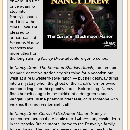
onward! It's time
once again to
step into
Nancy's shoes
and follow the
clues... We are
pleased to
announce that
ScummVM now
supports two
more titles from
the long-running
Nancy Drew
adventure game series.
In
Nancy Drew: The Secret of Shadow Ranch
, the famous
teenage detective trades city sleuthing for a vacation out
west at a real western-style ranch — but her getaway turns
into a mystery when the ghost of the ranch's former owner
comes riding in on his ghostly horse. Before long, Nancy
finds herself caught in the middle of a dangerous and
vengeful plot. Is the phantom rider real, or is someone with
very earthly motives behind it all?
In
Nancy Drew: Curse of Blackmoor Manor
, Nancy is
summoned across the Atlantic to a 14th-century castle deep
in the spooky British moors, home to the Penvellyn family
for centuries. The manor's newest resident, a new bride