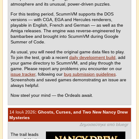
atmosphere and its unusual, power-driven puzzles.
For this testing period, ScummVM supports the DOS
versions — with CGA, EGA and Hercules renderers,
playable in English, French and German — as well as the
Amiga releases. The engine was reverse-engineered by
bambarbee and brought into ScummVM during Google
Summer of Code.
As usual, you will need the original game data files to play.
To join the test, grab a recent
daily development build
, add
your game directory to ScummVM, and play through the
game. Please report any problems you encounter on our
issue tracker
, following our
bug submission guidelines
.
Screenshots and saved games demonstrating an issue are
always helpful.
Now steel your mind — the Ordeals await.
14 Ιουλ 2026
: Ghosts, Curses, and Two New Nancy Drew
Mysteries
Δημοσιεύτηκε από bluegr
The trail leads