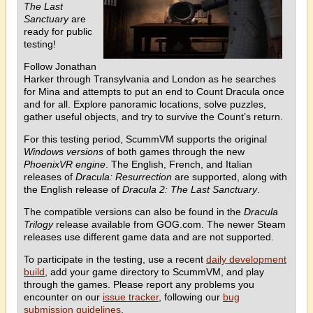
The Last
Sanctuary
are
ready for public
testing!
Follow Jonathan
Harker through Transylvania and London as he searches
for Mina and attempts to put an end to Count Dracula once
and for all. Explore panoramic locations, solve puzzles,
gather useful objects, and try to survive the Count’s return.
For this testing period, ScummVM supports the original
Windows versions
of both games through the new
PhoenixVR engine
. The English, French, and Italian
releases of
Dracula: Resurrection
are supported, along with
the English release of
Dracula 2: The Last Sanctuary
.
The compatible versions can also be found in the
Dracula
Trilogy
release available from GOG.com. The newer Steam
releases use different game data and are not supported.
To participate in the testing, use a recent
daily development
build
, add your game directory to ScummVM, and play
through the games. Please report any problems you
encounter on our
issue tracker
, following our
bug
submission guidelines
.