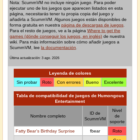
Nota: ScummVM no incluye ningún juego. Para poder
ejecutar uno de los juegos que aparecen listados en esta
página, necesitarás tener tu propia copia del juego y
añadirla a ScummVM. Algunos juegos están disponibles de
forma gratuita en nuestra
página de descargas de juegos
.
Para el resto de juegos, ve a la página
Where to get the
games (dónde conseguir los juegos, en inglés)
de nuestra
wiki. Para más información sobre cómo añadir juegos a
ScummVM, lee
la documentación
.
Última actualización: 3 ago. 2026
Leyenda de colores
Sin probar
Roto
Con errores
Bueno
Excelente
Tabla de compatibilidad de juegos de Humongous
Entertainment
Nivel
ID de
Nombre completo
de
ScummVM
soporte
Fatty Bear's Birthday Surprise
fbear
Roto