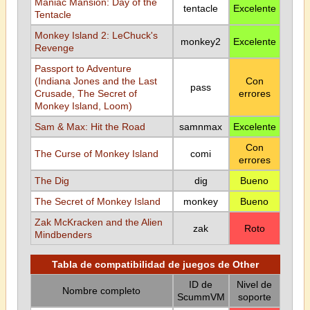
Maniac Mansion: Day of the
tentacle
Excelente
Tentacle
Monkey Island 2: LeChuck's
monkey2
Excelente
Revenge
Passport to Adventure
(Indiana Jones and the Last
Con
pass
Crusade, The Secret of
errores
Monkey Island, Loom)
Sam & Max: Hit the Road
samnmax
Excelente
Con
The Curse of Monkey Island
comi
errores
The Dig
dig
Bueno
The Secret of Monkey Island
monkey
Bueno
Zak McKracken and the Alien
zak
Roto
Mindbenders
Tabla de compatibilidad de juegos de Other
ID de
Nivel de
Nombre completo
ScummVM
soporte