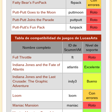
Con
Fatty Bear's FunPack
fbpack
errores
Putt-Putt Goes to the Moon
puttmoon
Roto
Putt-Putt Joins the Parade
puttputt
Roto
Putt-Putt's Fun Pack
funpack
Roto
Tabla de compatibilidad de juegos de LucasArts
ID de
Nivel de
Nombre completo
ScummVM
soporte
Full Throttle
ft
Roto
Indiana Jones and the Fate of
atlantis
Excelente
Atlantis
Indiana Jones and the Last
Crusade: The Graphic
indy3
Bueno
Adventure
Con
Loom
loom
errores
Maniac Mansion
maniac
Roto