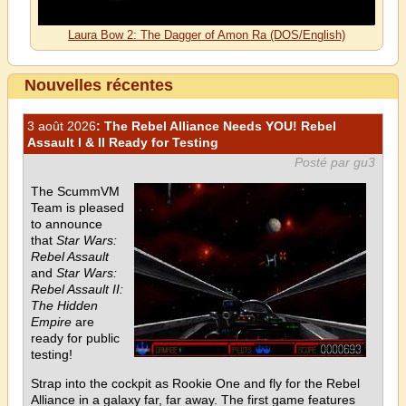
Laura Bow 2: The Dagger of Amon Ra (DOS/English)
Nouvelles récentes
3 août 2026
: The Rebel Alliance Needs YOU! Rebel
Assault I & II Ready for Testing
Posté par gu3
The ScummVM
Team is pleased
to announce
that
Star Wars:
Rebel Assault
and
Star Wars:
Rebel Assault II:
The Hidden
Empire
are
ready for public
testing!
Strap into the cockpit as Rookie One and fly for the Rebel
Alliance in a galaxy far, far away. The first game features