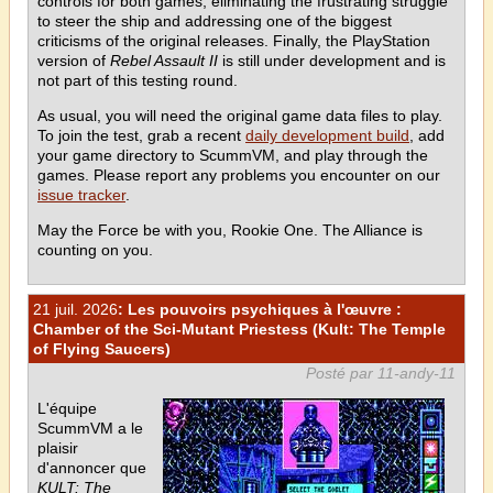
controls for both games, eliminating the frustrating struggle
to steer the ship and addressing one of the biggest
criticisms of the original releases. Finally, the PlayStation
version of
Rebel Assault II
is still under development and is
not part of this testing round.
As usual, you will need the original game data files to play.
To join the test, grab a recent
daily development build
, add
your game directory to ScummVM, and play through the
games. Please report any problems you encounter on our
issue tracker
.
May the Force be with you, Rookie One. The Alliance is
counting on you.
21 juil. 2026
: Les pouvoirs psychiques à l'œuvre :
Chamber of the Sci-Mutant Priestess (Kult: The Temple
of Flying Saucers)
Posté par 11-andy-11
L'équipe
ScummVM a le
plaisir
d'annoncer que
KULT: The