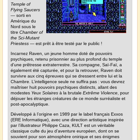
Temple of
Flying Saucers
— sorti en
Amérique du
Nord sous le
titre
Chamber of
the Sci-Mutant
Priestess
— est prêt à être testé par le public !
Incarnez Raven, un jeune homme doté de pouvoirs
psychiques, retenu prisonnier au plus profond du temple
d'une prêtresse extraterrestre. Sa compagne, Saï-Faï, a
également été capturée, et pour la retrouver, Raven doit
survivre aux cinq épreuves qui se dressent entre lui et la
Chambre. L’intelligence seule ne suffira pas : vous devrez
maîtriser huit pouvoirs psychiques distincts, allant des
modestes
Yeux Solaires
à la brutale
Extrême Violence
, pour
déjouer les étranges créatures de ce monde surréaliste et
post-apocalyptique.
Développé à l’origine en 1989 par le label français Exxos
(ERE Informatique), avec une direction artistique inspirée
par l’illustrateur Philippe Caza, KULT est un véritable
classique culte du jeu d’aventure européen, dont on se
souvient pour son atmosphère onirique et ses énigmes