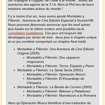
De l'Espagne à l'Égypte, de l'Italie à la Russie : suivez les
aventures des agents de la T.I.A. Mort et Phil lors de leurs
missions secrètes autour du monde !
Il y a moins d'un an, nous avons ajouté
Mortadelo y
Filemón : Aventura de Cine Edición Especial
à ScummVM.
Nous pouvons désormais annoncer que les neuf autres
jeux basés sur le même moteur sont jouables via la
compilation quotidienne
. Ces jeux ont toujours été
développés par séries de trois : deux jeux à chapitre unique
et un jeu combiné comportant un chapitre final inédit.
Mortadelo y Filemón: Una Aventura de Cine Edición
Original
(2000)
Mortadelo y Filemón: Dos vaqueros
chapuceros
Mortadelo y Filemón: Terror, Espanto y Pavor
Mortadelo y Filemón: La Sexta Secta
(2001)
Mortadelo y Filemón: Operación Moscú
Mortadelo y Filemón: El Escarabajo de
Cleopatra
Mortadelo y Filemón: La Banda de Corvino
(2003)
Mortadelo y Filemón: Balones y Patadones
Mortadelo y Filemón: Mamelucos a la Romana
Alors qu'
Operación Moscú
bénéficie d'une traduction du