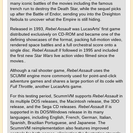
many iconic battles of the movies including the famous
trench run to destroy the Death Star, while the sequel picks
up after the Battle of Endor, sending you into the Dreighton
Nebula to uncover what the Empire is still hiding.
Released in 1993,
Rebel Assault
was LucasArts' first game
distributed exclusively on CD-ROM and became one of the
defining showcases of the format, packing full-motion video,
rendered space battles and a full orchestral score onto a
single disc.
Rebel Assault II
followed in 1995 and included
the first new
Star Wars
live action video filmed since the
movies..
Although a rail shooter game,
Rebel Assault
uses the
SCUMM engine more commonly used for point-and-click
adventure games and shares a large portion of its code with
Full Throttle
, another LucasArts game.
For this testing period, ScummVM supports
Rebel Assault
in
its multiple DOS releases, the Macintosh release, the 3DO
release, and the Sega CD releases.
Rebel Assault II
is
supported in its DOS/Windows release in its many
languages, including English, French, German, Italian,
Spanish, Brazilian Portuguese, and Japanese. The
ScummVM reimplementation also features improved