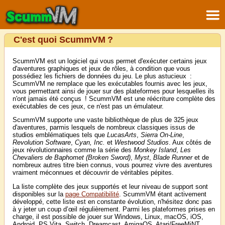
C'est quoi ScummVM ?
ScummVM est un logiciel qui vous permet d'exécuter certains jeux
d'aventures graphiques et jeux de rôles, à condition que vous
possédiez les fichiers de données du jeu. Le plus astucieux :
ScummVM ne remplace que les exécutables fournis avec les jeux,
vous permettant ainsi de jouer sur des plateformes pour lesquelles ils
n'ont jamais été conçus ! ScummVM est une réécriture complète des
exécutables de ces jeux, ce n'est pas un émulateur.
ScummVM supporte une vaste bibliothèque de plus de 325 jeux
d'aventures, parmis lesquels de nombreux classiques issus de
studios emblématiques tels que
LucasArts
,
Sierra On-Line
,
Revolution Software
,
Cyan, Inc.
et
Westwood Studios
. Aux côtés de
jeux révolutionnaires comme la série des
Monkey Island
,
Les
Chevaliers de Baphomet (Broken Sword)
,
Myst
,
Blade Runner
et de
nombreux autres titre bien connus, vous pourrez vivre des aventures
vraiment méconnues et découvrir de véritables pépites.
La liste complète des jeux supportés et leur niveau de support sont
disponibles sur la
page Compatibilité
. ScummVM étant activement
développé, cette liste est en constante évolution, n'hésitez donc pas
à y jeter un coup d’œil régulièrement. Parmi les plateformes prises en
charge, il est possible de jouer sur Windows, Linux, macOS, iOS,
Android, PS Vita, Switch, Dreamcast, AmigaOS, Atari/FreeMiNT,