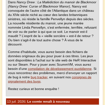
Dans
Nancy Drew : La Malédiction du manoir de Blackmoor
(Nancy Drew: Curse of Blackmoor Manor)
, Nancy est
convoquée de l’autre côté de l’Atlantique dans un château
du XIVe siècle niché au cœur des landes britanniques
sinistres, où réside la famille Penvellyn depuis des siècles.
La nouvelle résidente du manoir, une jeune mariée
nommée Linda Penvellyn, s’est enfermée, terrifiée, refusant
de voir ou de parler à qui que ce soit. Le manoir est-il
maudit ? L’esprit de la « vieille sorcière » est-il de retour ?
Ou bien s’agit-il de tout autre chose ? À vous de le
découvrir.
Comme d'habitude, vous aurez besoin des fichiers de
données originaux du jeu pour jouer à ces titres. Les jeux
sont disponibles à l'achat sur le site web de HeR Interactive
ou sur Steam. Pour y jouer avec ScummVM, vous aurez
besoin d'une
compilation de développement quotidienne
. Si
vous rencontrez des problèmes, merci d'envoyer un rapport
de bug à notre
bug tracker
, en suivant nos
consignes de
signalement des bugs
.
Restez curieux et bonne enquête !
13 juil. 2026
: Le comte renaît à nouveau