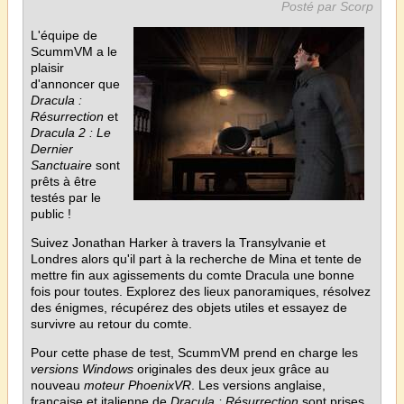
Posté par Scorp
L'équipe de
ScummVM a le
plaisir
d'annoncer que
Dracula :
Résurrection
et
Dracula 2 : Le
Dernier
Sanctuaire
sont
prêts à être
testés par le
public !
Suivez Jonathan Harker à travers la Transylvanie et
Londres alors qu'il part à la recherche de Mina et tente de
mettre fin aux agissements du comte Dracula une bonne
fois pour toutes. Explorez des lieux panoramiques, résolvez
des énigmes, récupérez des objets utiles et essayez de
survivre au retour du comte.
Pour cette phase de test, ScummVM prend en charge les
versions Windows
originales des deux jeux grâce au
nouveau
moteur PhoenixVR
. Les versions anglaise,
française et italienne de
Dracula : Résurrection
sont prises