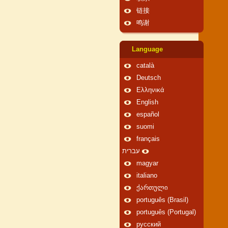
链接
鸣谢
Language
català
Deutsch
Ελληνικά
English
español
suomi
français
עברית
magyar
italiano
ქართული
português (Brasil)
português (Portugal)
русский