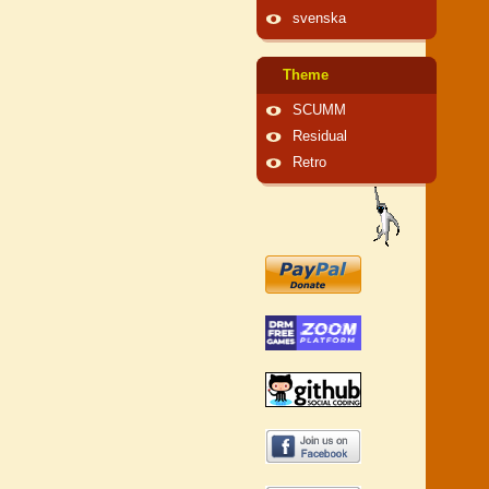
svenska
Theme
SCUMM
Residual
Retro