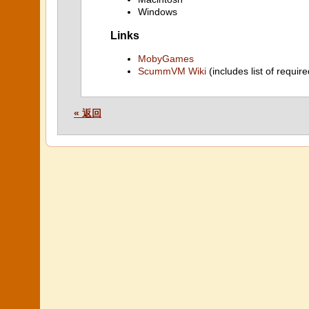
Windows
Links
MobyGames
ScummVM Wiki
(includes list of require
« 返回