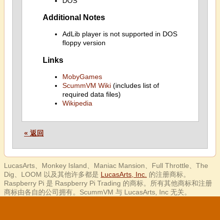
DOS
Additional Notes
AdLib player is not supported in DOS
floppy version
Links
MobyGames
ScummVM Wiki
(includes list of
required data files)
Wikipedia
« 返回
LucasArts、Monkey Island、Maniac Mansion、Full Throttle、The
Dig、LOOM 以及其他许多都是
LucasArts, Inc.
的注册商标。
Raspberry Pi 是 Raspberry Pi Trading 的商标。所有其他商标和注册
商标由各自的公司拥有。ScummVM 与 LucasArts, Inc 无关。