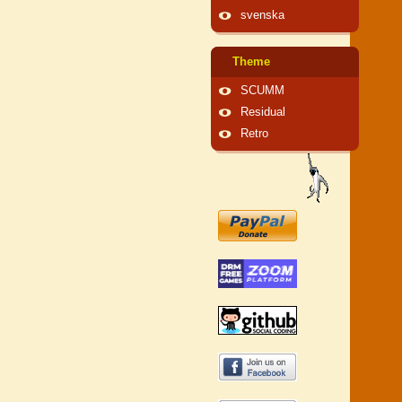
svenska
Theme
SCUMM
Residual
Retro