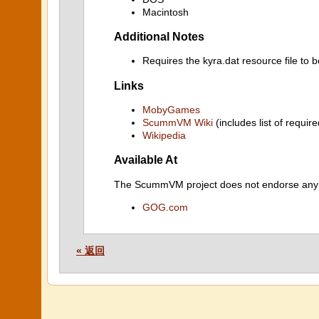
Macintosh
Additional Notes
Requires the kyra.dat resource file to 
Links
MobyGames
ScummVM Wiki
(includes list of require
Wikipedia
Available At
The ScummVM project does not endorse any ind
GOG.com
« 返回