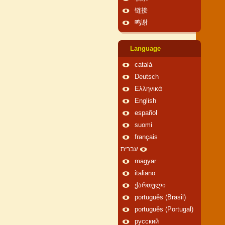
链接
鸣谢
Language
català
Deutsch
Ελληνικά
English
español
suomi
français
עברית
magyar
italiano
ქართული
português (Brasil)
português (Portugal)
русский