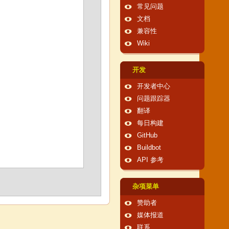
常见问题
文档
兼容性
Wiki
开发
开发者中心
问题跟踪器
翻译
每日构建
GitHub
Buildbot
API 参考
杂项菜单
赞助者
媒体报道
联系