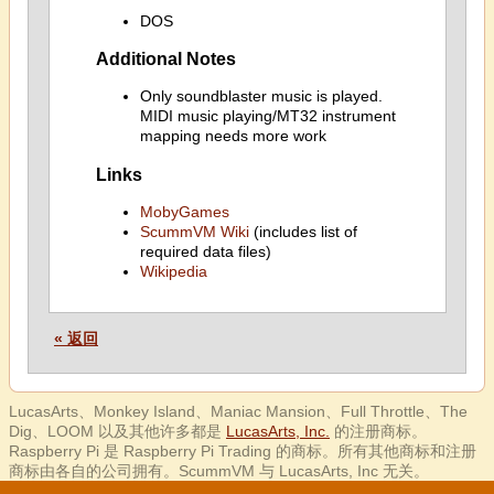
DOS
Additional Notes
Only soundblaster music is played.
MIDI music playing/MT32 instrument
mapping needs more work
Links
MobyGames
ScummVM Wiki
(includes list of
required data files)
Wikipedia
« 返回
LucasArts、Monkey Island、Maniac Mansion、Full Throttle、The
Dig、LOOM 以及其他许多都是
LucasArts, Inc.
的注册商标。
Raspberry Pi 是 Raspberry Pi Trading 的商标。所有其他商标和注册
商标由各自的公司拥有。ScummVM 与 LucasArts, Inc 无关。