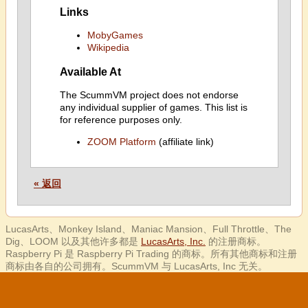
Links
MobyGames
Wikipedia
Available At
The ScummVM project does not endorse
any individual supplier of games. This list is
for reference purposes only.
ZOOM Platform
(affiliate link)
« 返回
LucasArts、Monkey Island、Maniac Mansion、Full Throttle、The
Dig、LOOM 以及其他许多都是
LucasArts, Inc.
的注册商标。
Raspberry Pi 是 Raspberry Pi Trading 的商标。所有其他商标和注册
商标由各自的公司拥有。ScummVM 与 LucasArts, Inc 无关。