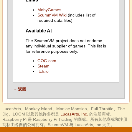
MobyGames
ScummVM Wiki
(includes list of
required data files)
Available At
The ScummVM project does not endorse
any individual supplier of games. This list is
for reference purposes only.
GOG.com
Steam
Itch.io
« 返回
LucasArts、Monkey Island、Maniac Mansion、Full Throttle、The
Dig、LOOM 以及其他许多都是
LucasArts, Inc.
的注册商标。
Raspberry Pi 是 Raspberry Pi Trading 的商标。所有其他商标和注册
商标由各自的公司拥有。ScummVM 与 LucasArts, Inc 无关。