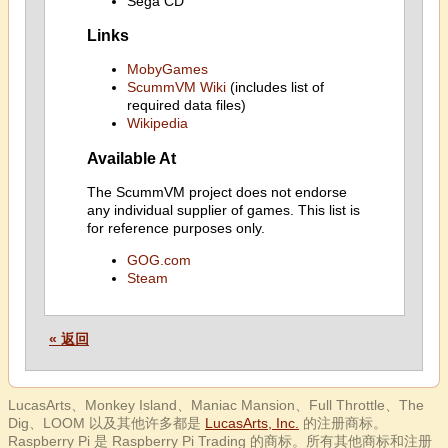
Sega CD
Links
MobyGames
ScummVM Wiki
(includes list of
required data files)
Wikipedia
Available At
The ScummVM project does not endorse
any individual supplier of games. This list is
for reference purposes only.
GOG.com
Steam
« 返回
LucasArts、Monkey Island、Maniac Mansion、Full Throttle、The
Dig、LOOM 以及其他许多都是
LucasArts, Inc.
的注册商标。
Raspberry Pi 是 Raspberry Pi Trading 的商标。所有其他商标和注册