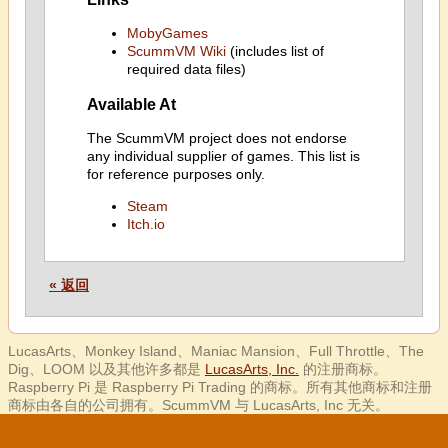
MobyGames
ScummVM Wiki
(includes list of
required data files)
Available At
The ScummVM project does not endorse
any individual supplier of games. This list is
for reference purposes only.
Steam
Itch.io
« 返回
LucasArts、Monkey Island、Maniac Mansion、Full Throttle、The
Dig、LOOM 以及其他许多都是
LucasArts, Inc.
的注册商标。
Raspberry Pi 是 Raspberry Pi Trading 的商标。所有其他商标和注册
商标由各自的公司拥有。ScummVM 与 LucasArts, Inc 无关。