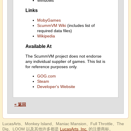
Windows
Links
MobyGames
ScummVM Wiki
(includes list of
required data files)
Wikipedia
Available At
The ScummVM project does not endorse
any individual supplier of games. This list is
for reference purposes only.
GOG.com
Steam
Developer's Website
« 返回
LucasArts、Monkey Island、Maniac Mansion、Full Throttle、The
Dig、LOOM 以及其他许多都是
LucasArts, Inc.
的注册商标。