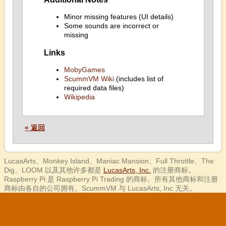
Minor missing features (UI details)
Some sounds are incorrect or
missing
Links
MobyGames
ScummVM Wiki
(includes list of
required data files)
Wikipedia
« 返回
LucasArts、Monkey Island、Maniac Mansion、Full Throttle、The
Dig、LOOM 以及其他许多都是
LucasArts, Inc.
的注册商标。
Raspberry Pi 是 Raspberry Pi Trading 的商标。所有其他商标和注册
商标由各自的公司拥有。ScummVM 与 LucasArts, Inc 无关。