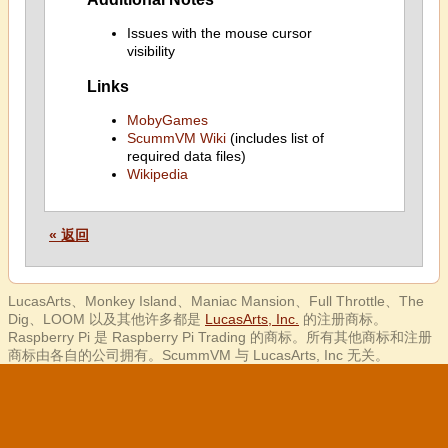
Issues with the mouse cursor
visibility
Links
MobyGames
ScummVM Wiki
(includes list of
required data files)
Wikipedia
« 返回
LucasArts、Monkey Island、Maniac Mansion、Full Throttle、The
Dig、LOOM 以及其他许多都是
LucasArts, Inc.
的注册商标。
Raspberry Pi 是 Raspberry Pi Trading 的商标。所有其他商标和注册
商标由各自的公司拥有。ScummVM 与 LucasArts, Inc 无关。