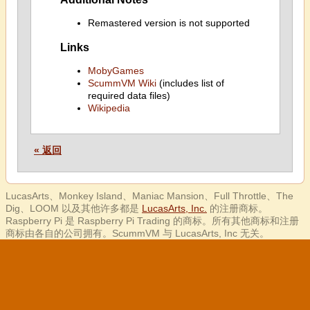
Remastered version is not supported
Links
MobyGames
ScummVM Wiki
(includes list of
required data files)
Wikipedia
« 返回
LucasArts、Monkey Island、Maniac Mansion、Full Throttle、The
Dig、LOOM 以及其他许多都是
LucasArts, Inc.
的注册商标。
Raspberry Pi 是 Raspberry Pi Trading 的商标。所有其他商标和注册
商标由各自的公司拥有。ScummVM 与 LucasArts, Inc 无关。