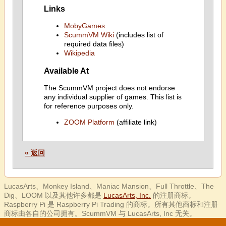
Links
MobyGames
ScummVM Wiki
(includes list of
required data files)
Wikipedia
Available At
The ScummVM project does not endorse
any individual supplier of games. This list is
for reference purposes only.
ZOOM Platform
(affiliate link)
« 返回
LucasArts、Monkey Island、Maniac Mansion、Full Throttle、The
Dig、LOOM 以及其他许多都是
LucasArts, Inc.
的注册商标。
Raspberry Pi 是 Raspberry Pi Trading 的商标。所有其他商标和注册
商标由各自的公司拥有。ScummVM 与 LucasArts, Inc 无关。