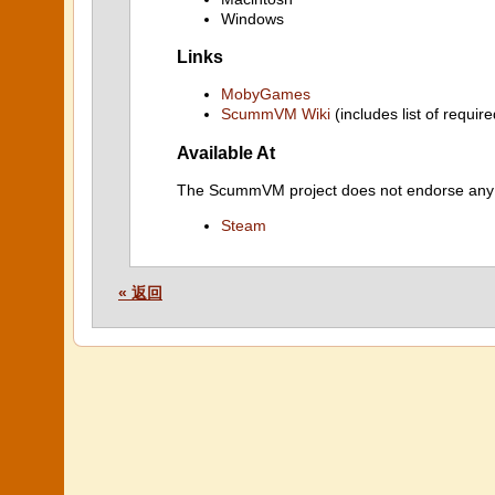
Windows
Links
MobyGames
ScummVM Wiki
(includes list of require
Available At
The ScummVM project does not endorse any ind
Steam
« 返回