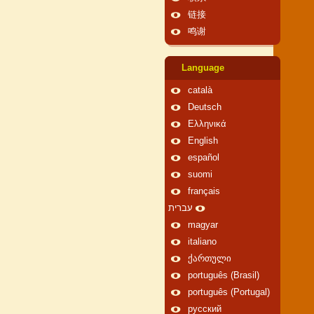
链接
鸣谢
Language
català
Deutsch
Ελληνικά
English
español
suomi
français
עברית
magyar
italiano
ქართული
português (Brasil)
português (Portugal)
русский