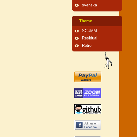
svenska
Theme
SCUMM
Residual
Retro