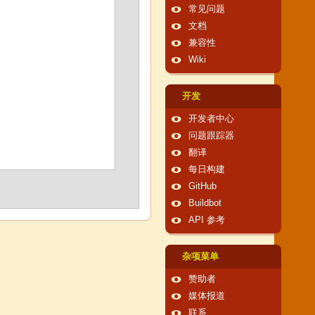
常见问题
文档
兼容性
Wiki
开发
开发者中心
问题跟踪器
翻译
每日构建
GitHub
Buildbot
API 参考
杂项菜单
赞助者
媒体报道
联系