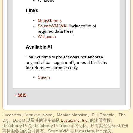
Windows
Links
MobyGames
ScummVM Wiki
(includes list of
required data files)
Wikipedia
Available At
The ScummVM project does not endorse
any individual supplier of games. This list is
for reference purposes only.
Steam
« 返回
LucasArts、Monkey Island、Maniac Mansion、Full Throttle、The
Dig、LOOM 以及其他许多都是
LucasArts, Inc.
的注册商标。
Raspberry Pi 是 Raspberry Pi Trading 的商标。所有其他商标和注册
商标由各自的公司拥有。ScummVM 与 LucasArts, Inc 无关。