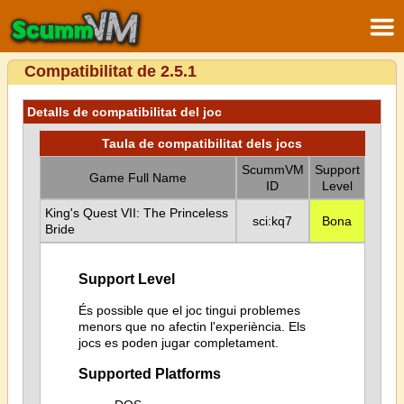
Compatibilitat de 2.5.1
Detalls de compatibilitat del joc
Taula de compatibilitat dels jocs
ScummVM
Support
Game Full Name
ID
Level
King's Quest VII: The Princeless
sci:kq7
Bona
Bride
Support Level
És possible que el joc tingui problemes
menors que no afectin l'experiència. Els
jocs es poden jugar completament.
Supported Platforms