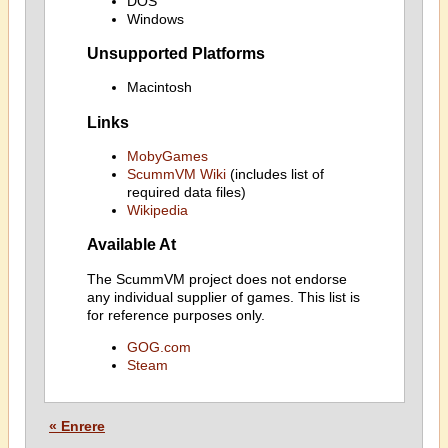
DOS
Windows
Unsupported Platforms
Macintosh
Links
MobyGames
ScummVM Wiki
(includes list of
required data files)
Wikipedia
Available At
The ScummVM project does not endorse
any individual supplier of games. This list is
for reference purposes only.
GOG.com
Steam
« Enrere