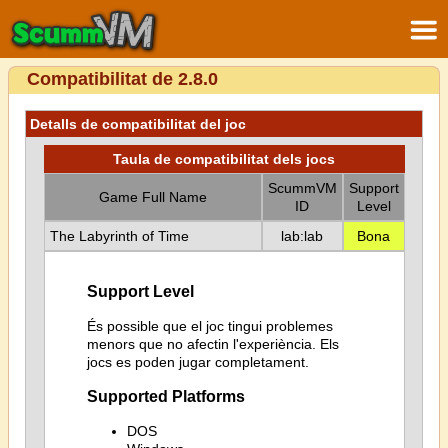
Compatibilitat de 2.8.0
Detalls de compatibilitat del joc
Taula de compatibilitat dels jocs
ScummVM
Support
Game Full Name
ID
Level
The Labyrinth of Time
lab:lab
Bona
Support Level
És possible que el joc tingui problemes
menors que no afectin l'experiència. Els
jocs es poden jugar completament.
Supported Platforms
DOS