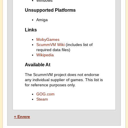
Windows
Unsupported Platforms
Amiga
Links
MobyGames
ScummVM Wiki
(includes list of
required data files)
Wikipedia
Available At
The ScummVM project does not endorse
any individual supplier of games. This list is
for reference purposes only.
GOG.com
Steam
« Enrere