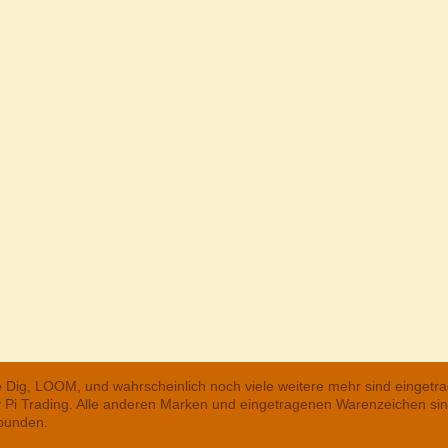
he Dig, LOOM, und wahrscheinlich noch viele weitere mehr sind einge
ry Pi Trading. Alle anderen Marken und eingetragenen Warenzeichen s
rbunden.