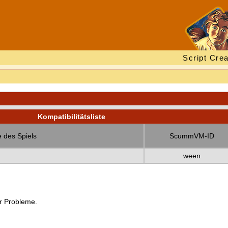
Script Crea
Kompatibilitätsliste
 des Spiels
ScummVM-ID
ween
er Probleme.