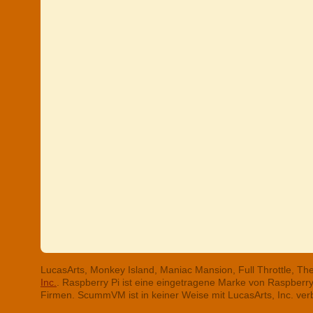
LucasArts, Monkey Island, Maniac Mansion, Full Throttle, T
Inc.
. Raspberry Pi ist eine eingetragene Marke von Raspber
Firmen. ScummVM ist in keiner Weise mit LucasArts, Inc. ve