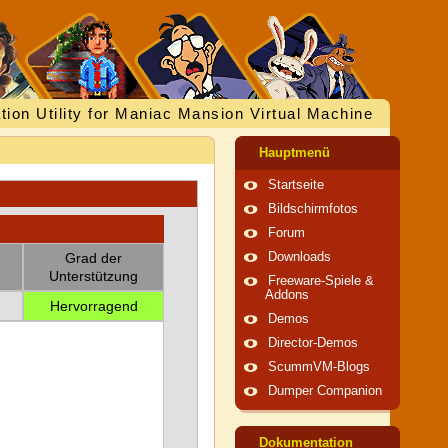
tion Utility for Maniac Mansion Virtual Machine
Hauptmenü
Startseite
Bildschirmfotos
Forum
Grad der
Downloads
Unterstützung
Freeware-Spiele &
Addons
Hervorragend
Demos
Director-Demos
ScummVM-Blogs
Dumper Companion
Dokumentation