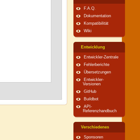
F.A.Q.
Dokumentation
Kompatibilität
Wiki
Entwicklung
Entwickler-Zentrale
Fehlerberichte
Übersetzungen
Entwickler-
Versionen
GitHub
Buildbot
API-
Referenzhandbuch
Verschiedenes
Sponsoren