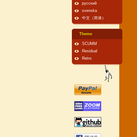
русский
svenska
中文（简体）
Theme
SCUMM
Residual
Retro