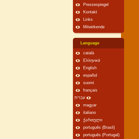
Pressespiegel
Kontakt
Links
Mitwirkende
Language
català
Ελληνικά
English
español
suomi
français
עברית
magyar
italiano
ქართული
português (Brasil)
português (Portugal)