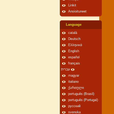
Linkit
Ansioituneet
Language
català
Deutsch
Ελληνικά
English
español
français
עברית
magyar
italiano
ქართული
português (Brasil)
português (Portugal)
русский
svenska