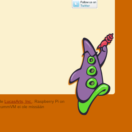
lle
LucasArts, Inc.
. Raspberry Pi on
. ScummVM ei ole missään