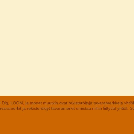
 Dig, LOOM, ja monet muutkin ovat rekisteröityjä tavaramerkkejä yhtiö
aramerkit ja rekisteröidyt tavaramerkit omistaa niihin liittyvät yhtiöt