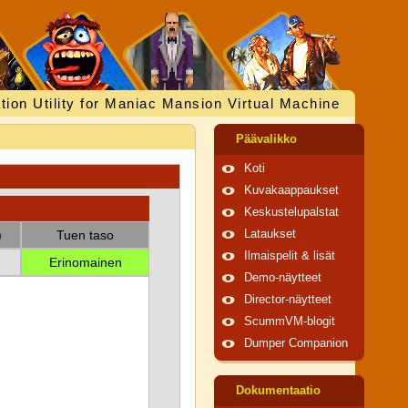
tion Utility for Maniac Mansion Virtual Machine
Päävalikko
Koti
Kuvakaappaukset
Keskustelupalstat
)
Tuen taso
Lataukset
Ilmaispelit & lisät
Erinomainen
Demo-näytteet
Director-näytteet
ScummVM-blogit
Dumper Companion
Dokumentaatio