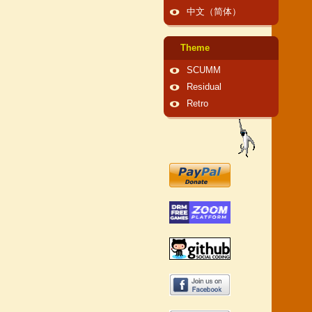
中文（简体）
Theme
SCUMM
Residual
Retro