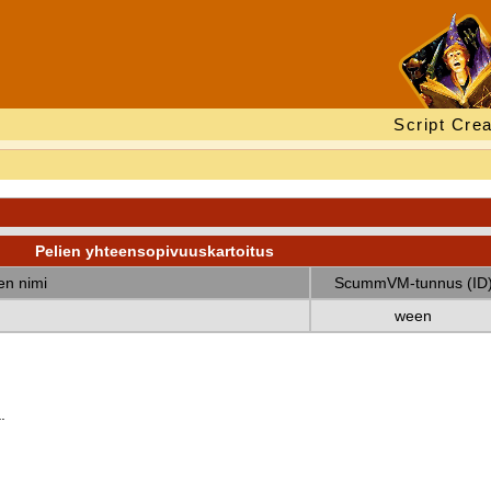
Script Crea
Pelien yhteensopivuuskartoitus
nen nimi
ScummVM-tunnus (ID
ween
.