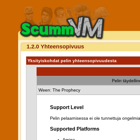
1.2.0 Yhteensopivuus
Yksityiskohdat pelin yhteensopivuudesta
Pelin täydelli
Ween: The Prophecy
Support Level
Pelin pelaamisessa ei ole tunnettuja ongelmia
Supported Platforms
Amiga