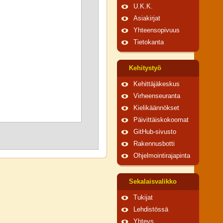
U.K.K.
Asiakirjat
Yhteensopivuus
Tietokanta
Kehitystyö
Kehittäjäkeskus
Virheenseuranta
Kielikäännökset
Päivittäiskokoomat
GitHub-sivusto
Rakennusbotti
Ohjelmointirajapinta
Sekalaisvalikko
Tukijat
Lehdistössä
Yhteys