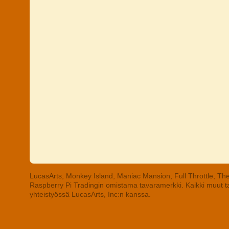
LucasArts, Monkey Island, Maniac Mansion, Full Throttle, The
Raspberry Pi Tradingin omistama tavaramerkki. Kaikki muut tav
yhteistyössä LucasArts, Inc:n kanssa.