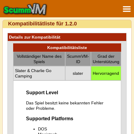
Kompatibilitätliste für 1.2.0
Details zur Kompatibilität
Kompatibilitätsliste
Vollständiger Name des
ScummVM-
Grad der
Spiels
ID
Unterstützung
Slater & Charlie Go
slater
Hervorragend
Camping
Support Level
Das Spiel besitzt keine bekannten Fehler
oder Probleme.
Supported Platforms
DOS