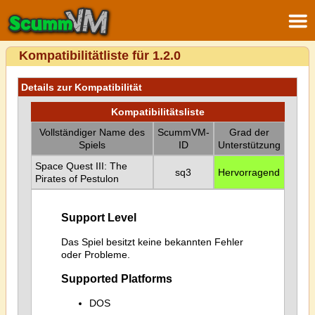
Kompatibilitätliste für 1.2.0
Details zur Kompatibilität
Kompatibilitätsliste
Vollständiger Name des
ScummVM-
Grad der
Spiels
ID
Unterstützung
Space Quest III: The
sq3
Hervorragend
Pirates of Pestulon
Support Level
Das Spiel besitzt keine bekannten Fehler
oder Probleme.
Supported Platforms
DOS