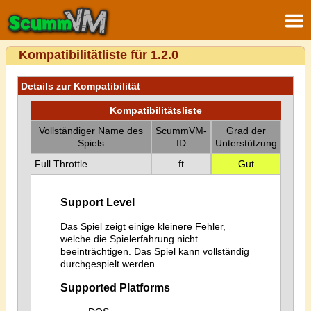
Kompatibilitätliste für 1.2.0
Details zur Kompatibilität
Kompatibilitätsliste
Vollständiger Name des
ScummVM-
Grad der
Spiels
ID
Unterstützung
Full Throttle
ft
Gut
Support Level
Das Spiel zeigt einige kleinere Fehler,
welche die Spielerfahrung nicht
beeinträchtigen. Das Spiel kann vollständig
durchgespielt werden.
Supported Platforms