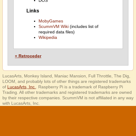
DOS
Links
MobyGames
ScummVM Wiki
(includes list of
required data files)
Wikipedia
« Retroceder
LucasArts, Monkey Island, Maniac Mansion, Full Throttle, The Dig,
LOOM, and probably lots of other things are registered trademarks
of
LucasArts, Inc.
. Raspberry Pi is a trademark of Raspberry Pi
Trading. All other trademarks and registered trademarks are owned
by their respective companies. ScummVM is not affiliated in any way
with LucasArts, Inc.