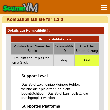
Kompatibilitätliste für 1.3.0
Details zur Kompatibilität
Kompatibilitätsliste
Vollständiger Name des
ScummVM-
Grad der
Spiels
ID
Unterstützung
Putt-Putt and Pep's Dog
dog
Gut
on a Stick
Support Level
Das Spiel zeigt einige kleinere Fehler,
welche die Spielerfahrung nicht
beeinträchtigen. Das Spiel kann vollständig
durchgespielt werden.
Supported Platforms