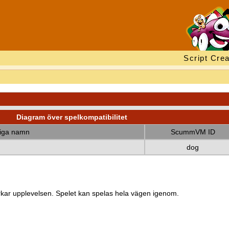
Script Crea
Diagram över spelkompatibilitet
diga namn
ScummVM ID
dog
kar upplevelsen. Spelet kan spelas hela vägen igenom.