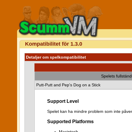
Kompatibilitet för 1.3.0
Detaljer om spelkompatibilitet
Spelets fullstän
Putt-Putt and Pep's Dog on a Stick
Support Level
Spelet kan ha mindre problem som inte påver
Supported Platforms
Macintosh