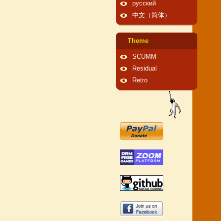
русский
中文（简体）
Theme
SCUMM
Residual
Retro