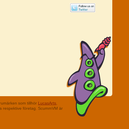
rumärken som tillhör
LucasArts,
ina respektive företag. ScummVM är