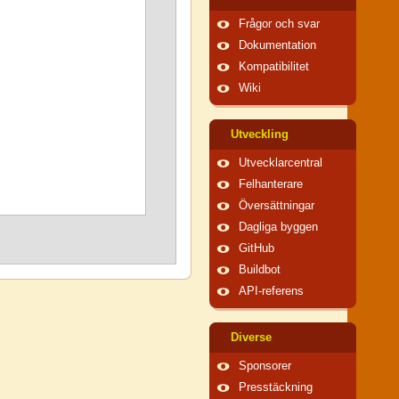
Frågor och svar
Dokumentation
Kompatibilitet
Wiki
Utveckling
Utvecklarcentral
Felhanterare
Översättningar
Dagliga byggen
GitHub
Buildbot
API-referens
Diverse
Sponsorer
Presstäckning