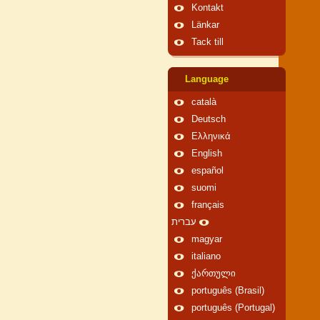
Kontakt
Länkar
Tack till
Language
català
Deutsch
Ελληνικά
English
español
suomi
français
עברית
magyar
italiano
ქართული
português (Brasil)
português (Portugal)