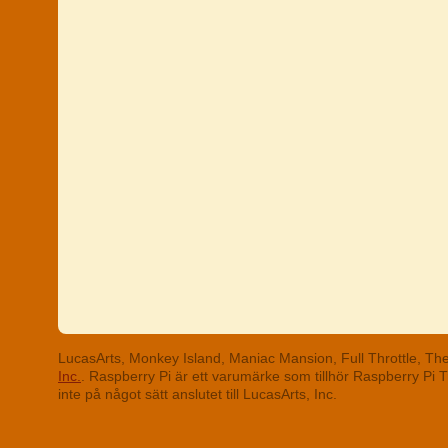
LucasArts, Monkey Island, Maniac Mansion, Full Throttle, T
Inc.
. Raspberry Pi är ett varumärke som tillhör Raspberry Pi
inte på något sätt anslutet till LucasArts, Inc.