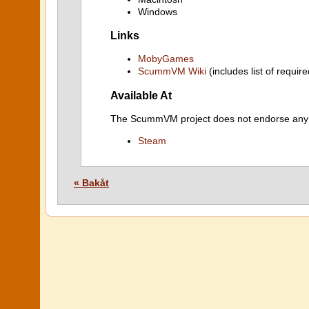
Windows
Links
MobyGames
ScummVM Wiki
(includes list of require
Available At
The ScummVM project does not endorse any ind
Steam
« Bakåt