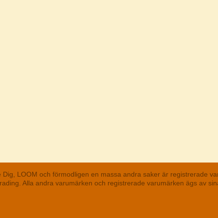
he Dig, LOOM och förmodligen en massa andra saker är registrerade va
 Trading. Alla andra varumärken och registrerade varumärken ägs av s