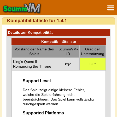
Kompatibilitätliste für 1.4.1
Details zur Kompatibilität
Kompatibilitätsliste
Vollständiger Name des
ScummVM-
Grad der
Spiels
ID
Unterstützung
King's Quest II:
kq2
Gut
Romancing the Throne
Support Level
Das Spiel zeigt einige kleinere Fehler,
welche die Spielerfahrung nicht
beeinträchtigen. Das Spiel kann vollständig
durchgespielt werden.
Supported Platforms