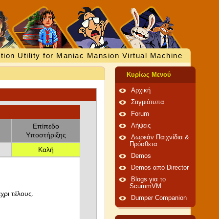
tion Utility for Maniac Mansion Virtual Machine
Κυρίως Μενού
Αρχική
Στιγμιότυπα
Forum
Επίπεδο
Λήψεις
Υποστήριξης
Δωρεάν Παιχνίδια &
Πρόσθετα
Καλή
Demos
Demos από Director
Blogs για το
ScummVM
χρι τέλους.
Dumper Companion