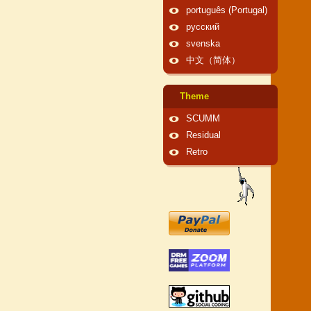
português (Portugal)
русский
svenska
中文（简体）
Theme
SCUMM
Residual
Retro