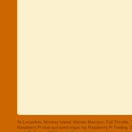
Τα LucasArts, Monkey Island, Maniac Mansion, Full Throttle
Raspberry Pi είναι εμπορικό σήμα της Raspberry Pi Trading.