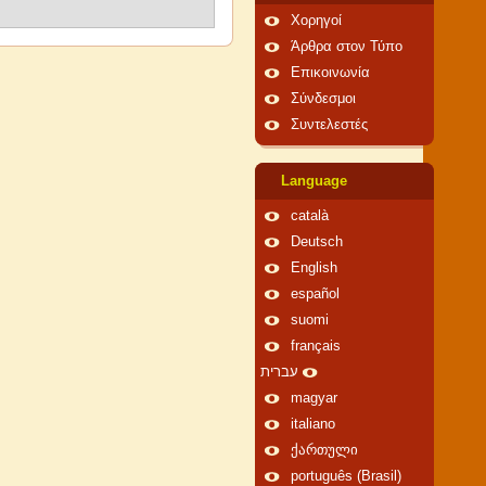
Χορηγοί
Άρθρα στον Τύπο
Επικοινωνία
Σύνδεσμοι
Συντελεστές
Language
català
Deutsch
English
español
suomi
français
עברית
magyar
italiano
ქართული
português (Brasil)