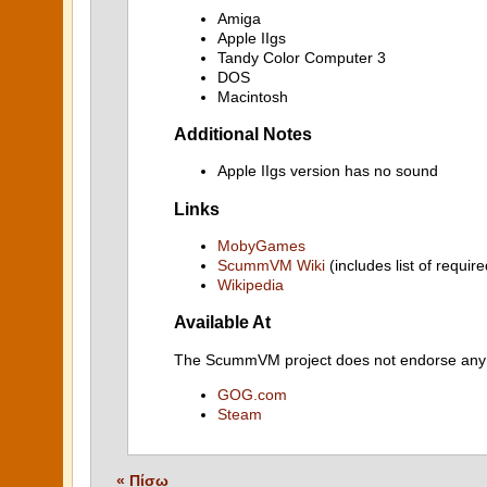
Amiga
Apple IIgs
Tandy Color Computer 3
DOS
Macintosh
Additional Notes
Apple IIgs version has no sound
Links
MobyGames
ScummVM Wiki
(includes list of require
Wikipedia
Available At
The ScummVM project does not endorse any ind
GOG.com
Steam
« Πίσω