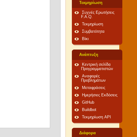
Τεκμηρίωση
Συχνές Ερωτήσεις
F.A.Q.
Τεκμηρίωση
Συμβατότητα
Βίκι
Ανάπτυξη
Κεντρική σελίδα
Προγραμματιστών
Αναφορές
Προβλημάτων
Μεταφράσεις
Ημερήσιες Εκδόσεις
GitHub
Buildbot
Τεκμηρίωση API
Διάφορα