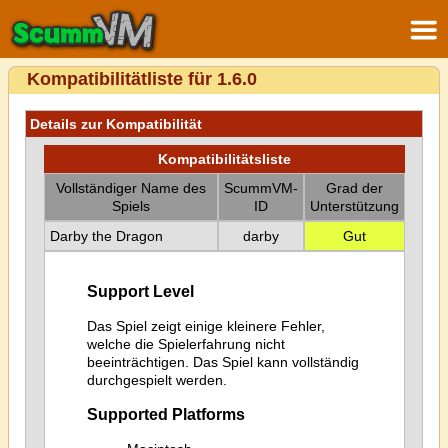
Kompatibilitätliste für 1.6.0
Details zur Kompatibilität
Kompatibilitätsliste
Vollständiger Name des
ScummVM-
Grad der
Spiels
ID
Unterstützung
Darby the Dragon
darby
Gut
Support Level
Das Spiel zeigt einige kleinere Fehler,
welche die Spielerfahrung nicht
beeinträchtigen. Das Spiel kann vollständig
durchgespielt werden.
Supported Platforms