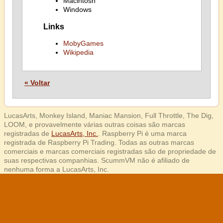
Macintosh
Windows
Links
MobyGames
Wikipedia
« Voltar
LucasArts, Monkey Island, Maniac Mansion, Full Throttle, The Dig,
LOOM, e provavelmente várias outras coisas são marcas
registradas de
LucasArts, Inc.
. Raspberry Pi é uma marca
registrada de Raspberry Pi Trading. Todas as outras marcas
comerciais e marcas comerciais registradas são de propriedade de
suas respectivas companhias. ScummVM não é afiliado de
nenhuma forma a LucasArts, Inc.