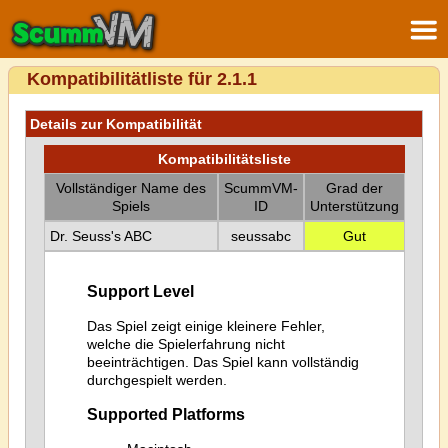
Kompatibilitätliste für 2.1.1
Details zur Kompatibilität
Kompatibilitätsliste
Vollständiger Name des
ScummVM-
Grad der
Spiels
ID
Unterstützung
Dr. Seuss's ABC
seussabc
Gut
Support Level
Das Spiel zeigt einige kleinere Fehler,
welche die Spielerfahrung nicht
beeinträchtigen. Das Spiel kann vollständig
durchgespielt werden.
Supported Platforms