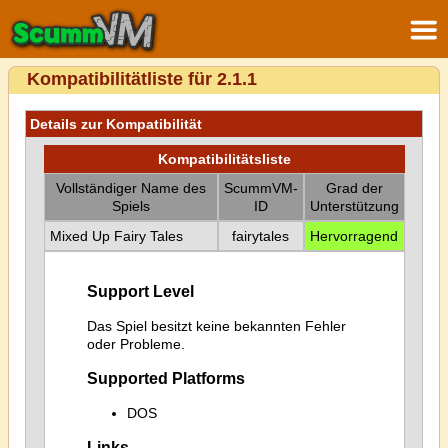
Kompatibilitätliste für 2.1.1
Details zur Kompatibilität
Kompatibilitätsliste
Vollständiger Name des
ScummVM-
Grad der
Spiels
ID
Unterstützung
Mixed Up Fairy Tales
fairytales
Hervorragend
Support Level
Das Spiel besitzt keine bekannten Fehler
oder Probleme.
Supported Platforms
DOS
Links