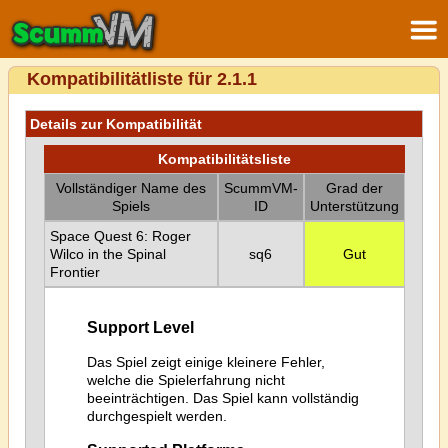
Kompatibilitätliste für 2.1.1
Details zur Kompatibilität
Kompatibilitätsliste
Vollständiger Name des
ScummVM-
Grad der
Spiels
ID
Unterstützung
Space Quest 6: Roger
Wilco in the Spinal
sq6
Gut
Frontier
Support Level
Das Spiel zeigt einige kleinere Fehler,
welche die Spielerfahrung nicht
beeinträchtigen. Das Spiel kann vollständig
durchgespielt werden.