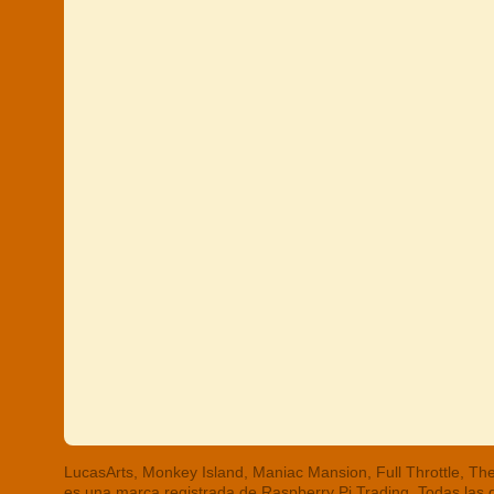
LucasArts, Monkey Island, Maniac Mansion, Full Throttle, 
es una marca registrada de Raspberry Pi Trading. Todas las