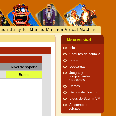
tion Utility for Maniac Mansion Virtual Machine
Menú principal
Inicio
Capturas de pantalla
Foros
Nivel de soporte
Descargas
Juegos y
Bueno
complementos
«freeware»
Demos
Demos de Director
Blogs de ScummVM
Asistente de
volcado