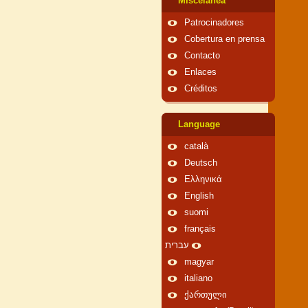
Miscelánea
Patrocinadores
Cobertura en prensa
Contacto
Enlaces
Créditos
Language
català
Deutsch
Ελληνικά
English
suomi
français
עברית
magyar
italiano
ქართული