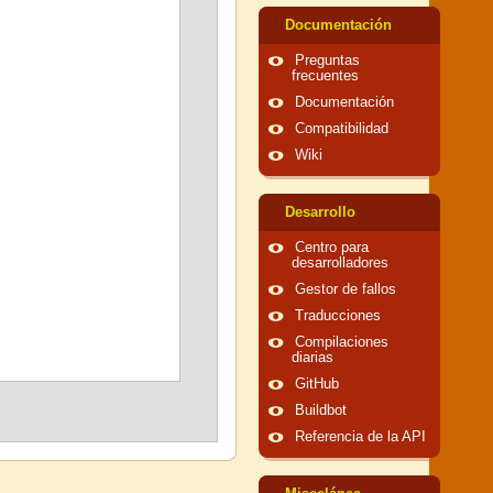
Documentación
Preguntas
frecuentes
Documentación
Compatibilidad
Wiki
Desarrollo
Centro para
desarrolladores
Gestor de fallos
Traducciones
Compilaciones
diarias
GitHub
Buildbot
Referencia de la API