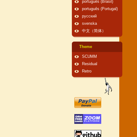
português (Brasil)
português (Portugal)
русский
svenska
中文（简体）
Theme
SCUMM
Residual
Retro