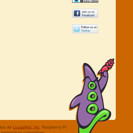
adas de
LucasArts, Inc
. Raspberry Pi
 respectivas compañías.