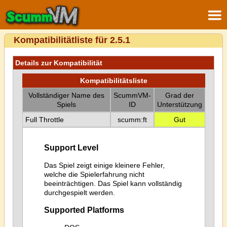
Kompatibilitätliste für 2.5.1
Details zur Kompatibilität
Kompatibilitätsliste
Vollständiger Name des
ScummVM-
Grad der
Spiels
ID
Unterstützung
Full Throttle
scumm:ft
Gut
Support Level
Das Spiel zeigt einige kleinere Fehler,
welche die Spielerfahrung nicht
beeinträchtigen. Das Spiel kann vollständig
durchgespielt werden.
Supported Platforms