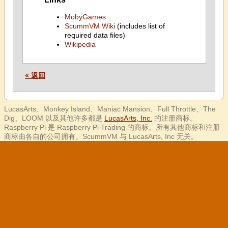
MobyGames
ScummVM Wiki
(includes list of
required data files)
Wikipedia
« 返回
LucasArts、Monkey Island、Maniac Mansion、Full Throttle、The
Dig、LOOM 以及其他许多都是
LucasArts, Inc.
的注册商标。
Raspberry Pi 是 Raspberry Pi Trading 的商标。所有其他商标和注册
商标由各自的公司拥有。ScummVM 与 LucasArts, Inc 无关。