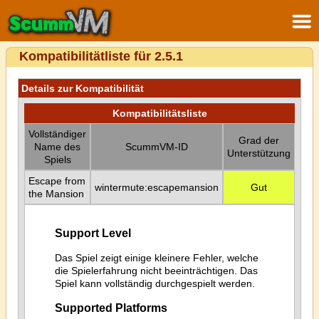
Kompatibilitätliste für 2.5.1
Details zur Kompatibilität
Kompatibilitätsliste
Vollständiger
Grad der
Name des
ScummVM-ID
Unterstützung
Spiels
Escape from
wintermute:escapemansion
Gut
the Mansion
Support Level
Das Spiel zeigt einige kleinere Fehler, welche
die Spielerfahrung nicht beeinträchtigen. Das
Spiel kann vollständig durchgespielt werden.
Supported Platforms