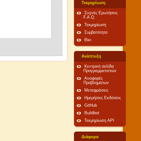
Τεκμηρίωση
Συχνές Ερωτήσεις
F.A.Q.
Τεκμηρίωση
Συμβατότητα
Βίκι
Ανάπτυξη
Κεντρική σελίδα
Προγραμματιστών
Αναφορές
Προβλημάτων
Μεταφράσεις
Ημερήσιες Εκδόσεις
GitHub
Buildbot
Τεκμηρίωση API
Διάφορα