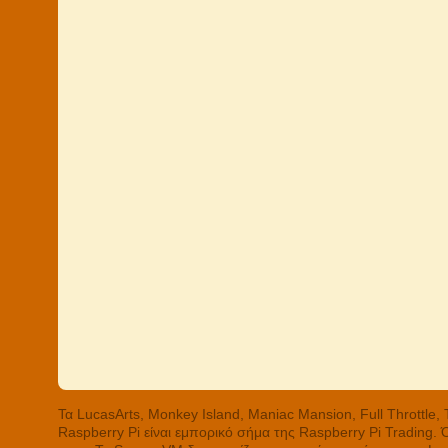
Τα LucasArts, Monkey Island, Maniac Mansion, Full Throttle
Raspberry Pi είναι εμπορικό σήμα της Raspberry Pi Trading.