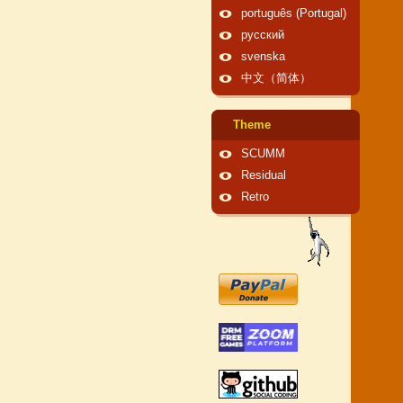
português (Portugal)
русский
svenska
中文（简体）
Theme
SCUMM
Residual
Retro