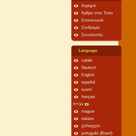
Χορηγοί
Άρθρα στον Τύπο
Επικοινωνία
Σύνδεσμοι
Συντελεστές
Language
català
Deutsch
English
español
suomi
français
עברית
magyar
italiano
ქართული
português (Brasil)