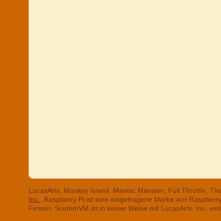
LucasArts, Monkey Island, Maniac Mansion, Full Throttle, T
Inc.
. Raspberry Pi ist eine eingetragene Marke von Raspber
Firmen. ScummVM ist in keiner Weise mit LucasArts, Inc. ve