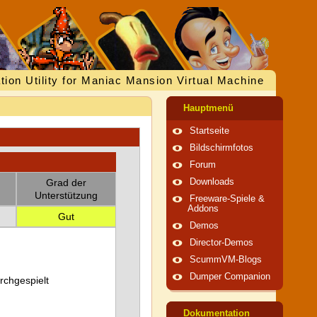
tion Utility for Maniac Mansion Virtual Machine
Hauptmenü
Startseite
Bildschirmfotos
Forum
Grad der
Downloads
Unterstützung
Freeware-Spiele &
Addons
Gut
Demos
Director-Demos
ScummVM-Blogs
Dumper Companion
urchgespielt
Dokumentation