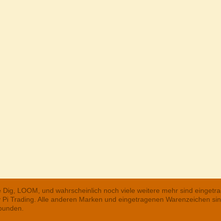
he Dig, LOOM, und wahrscheinlich noch viele weitere mehr sind einge
ry Pi Trading. Alle anderen Marken und eingetragenen Warenzeichen s
rbunden.