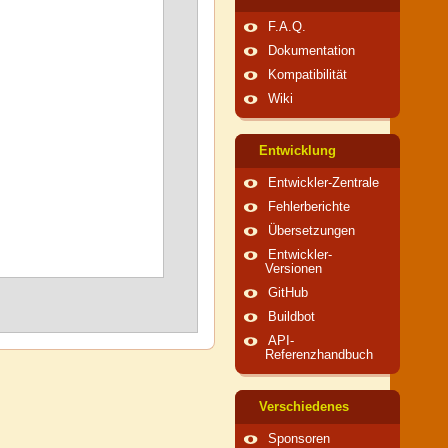
F.A.Q.
Dokumentation
Kompatibilität
Wiki
Entwicklung
Entwickler-Zentrale
Fehlerberichte
Übersetzungen
Entwickler-
Versionen
GitHub
Buildbot
API-
Referenzhandbuch
Verschiedenes
Sponsoren