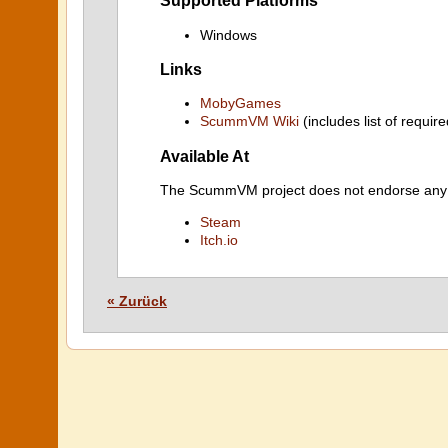
Supported Platforms
Windows
Links
MobyGames
ScummVM Wiki
(includes list of require
Available At
The ScummVM project does not endorse any ind
Steam
Itch.io
« Zurück