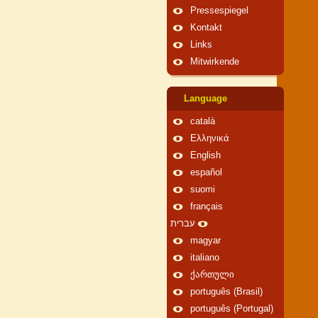
Pressespiegel
Kontakt
Links
Mitwirkende
Language
català
Ελληνικά
English
español
suomi
français
עברית
magyar
italiano
ქართული
português (Brasil)
português (Portugal)