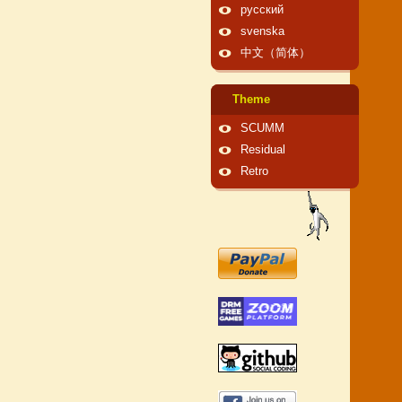
русский
svenska
中文（简体）
Theme
SCUMM
Residual
Retro