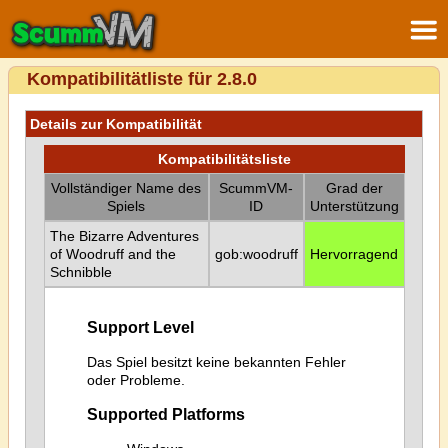
Kompatibilitätliste für 2.8.0
Details zur Kompatibilität
Kompatibilitätsliste
Vollständiger Name des
ScummVM-
Grad der
Spiels
ID
Unterstützung
The Bizarre Adventures
of Woodruff and the
gob:woodruff
Hervorragend
Schnibble
Support Level
Das Spiel besitzt keine bekannten Fehler
oder Probleme.
Supported Platforms