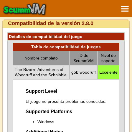
Compatibilidad de la versión 2.8.0
Detalles de compatibilidad del juego
Tabla de compatibilidad de juegos
ID de
Nivel de
Nombre completo
ScummVM
soporte
The Bizarre Adventures of
gob:woodruff
Excelente
Woodruff and the Schnibble
Support Level
El juego no presenta problemas conocidos.
Supported Platforms
Windows
Additional Notes