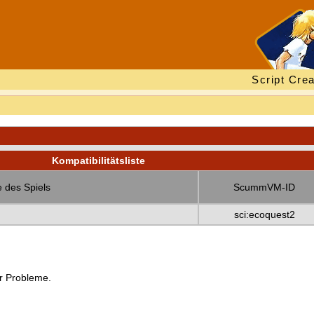
Script Crea
Kompatibilitätsliste
 des Spiels
ScummVM-ID
sci:ecoquest2
er Probleme.