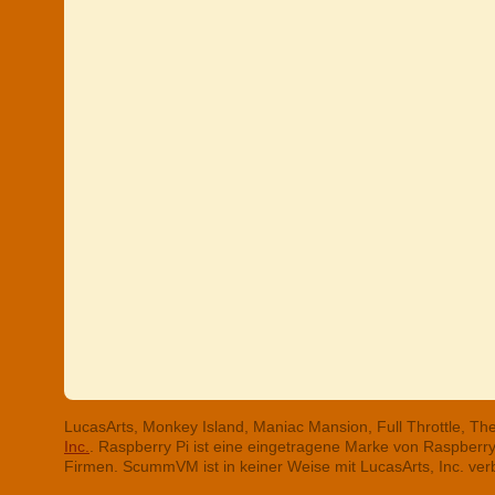
LucasArts, Monkey Island, Maniac Mansion, Full Throttle, T
Inc.
. Raspberry Pi ist eine eingetragene Marke von Raspber
Firmen. ScummVM ist in keiner Weise mit LucasArts, Inc. ve