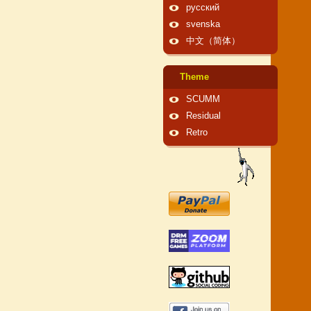
русский
svenska
中文（简体）
Theme
SCUMM
Residual
Retro