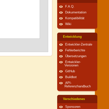
F.A.Q.
Dokumentation
Kompatibilität
Wiki
Entwicklung
Entwickler-Zentrale
Fehlerberichte
Übersetzungen
Entwickler-
Versionen
GitHub
Buildbot
API-
Referenzhandbuch
Verschiedenes
Sponsoren