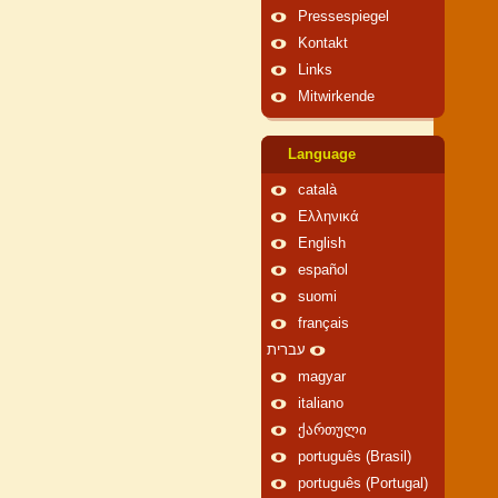
Pressespiegel
Kontakt
Links
Mitwirkende
Language
català
Ελληνικά
English
español
suomi
français
עברית
magyar
italiano
ქართული
português (Brasil)
português (Portugal)