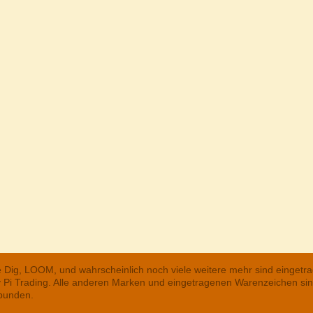
he Dig, LOOM, und wahrscheinlich noch viele weitere mehr sind einge
ry Pi Trading. Alle anderen Marken und eingetragenen Warenzeichen s
rbunden.