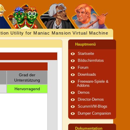
tion Utility for Maniac Mansion Virtual Machine
Hauptmenü
Startseite
Bildschirmfotos
Forum
Grad der
Downloads
Unterstützung
Freeware-Spiele &
Addons
Hervorragend
Demos
Director-Demos
ScummVM-Blogs
Dumper Companion
Dokumentation