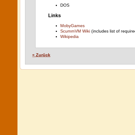
DOS
Links
MobyGames
ScummVM Wiki
(includes list of require
Wikipedia
« Zurück