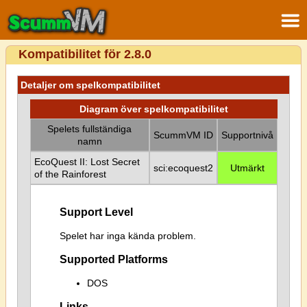
Kompatibilitet för 2.8.0
Detaljer om spelkompatibilitet
Diagram över spelkompatibilitet
Spelets fullständiga
ScummVM ID
Supportnivå
namn
EcoQuest II: Lost Secret
sci:ecoquest2
Utmärkt
of the Rainforest
Support Level
Spelet har inga kända problem.
Supported Platforms
DOS
Links