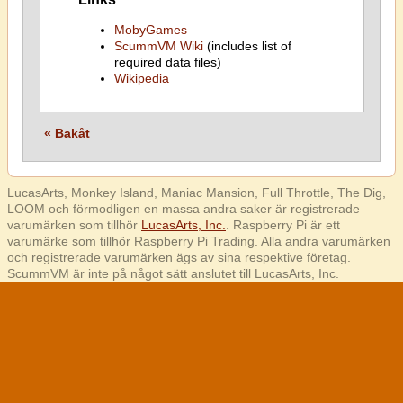
MobyGames
ScummVM Wiki
(includes list of
required data files)
Wikipedia
« Bakåt
LucasArts, Monkey Island, Maniac Mansion, Full Throttle, The Dig,
LOOM och förmodligen en massa andra saker är registrerade
varumärken som tillhör
LucasArts, Inc.
. Raspberry Pi är ett
varumärke som tillhör Raspberry Pi Trading. Alla andra varumärken
och registrerade varumärken ägs av sina respektive företag.
ScummVM är inte på något sätt anslutet till LucasArts, Inc.